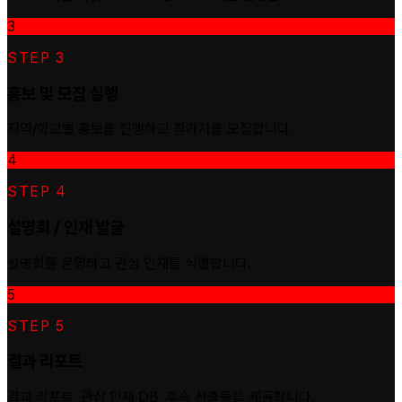
3
ied student account to
inks
STEP 3
홍보 및 모집 실행
 & Multicultural
지역/학교별 홍보를 진행하고 참가자를 모집합니다.
4
STEP 4
Student Association 🌴
 환영합니다♥️
설명회 / 인재 발굴
설명회를 운영하고 관심 인재를 식별합니다.
5
STEP 5
결과 리포트
결과 리포트, 관심 인재 DB, 후속 산출물을 제공합니다.