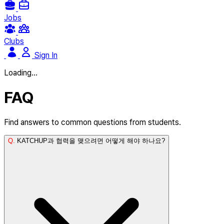
Jobs
Clubs
Sign In
Loading...
FAQ
Find answers to common questions from students.
Q.
KATCHUP과 협력을 맺으려면 어떻게 해야 하나요?