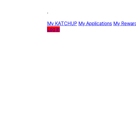
·
My KATCHUP
My Applications
My Rewar
Log in