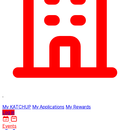
·
My KATCHUP
My Applications
My Rewards
Log in
Events