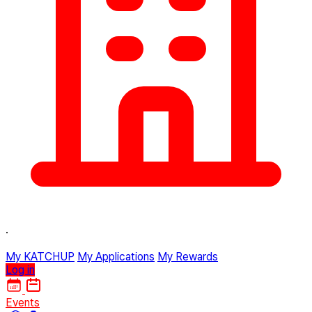
·
My KATCHUP
My Applications
My Rewards
Log in
Events