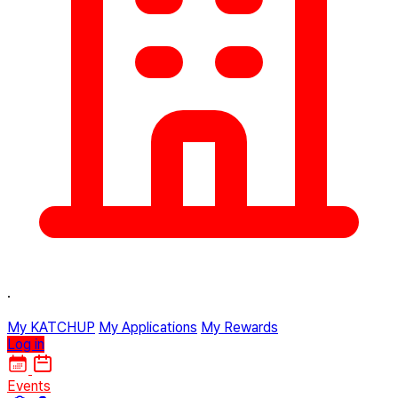
·
My KATCHUP
My Applications
My Rewards
Log in
Events