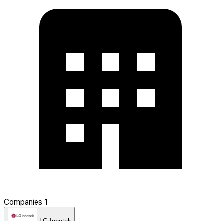
Companies
1
LG Innotek