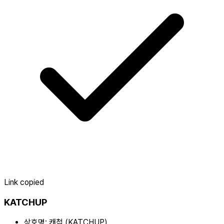
Link copied
KATCHUP
상호명:
캐첩 (KATCHUP)