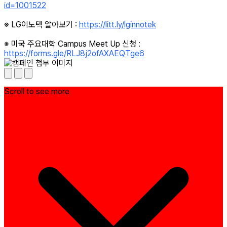
id=1001522
※ LG이노텍 알아보기 :
https://litt.ly/lginnotek
※ 미국 주요대학 Campus Meet Up 신청 :
https://forms.gle/RLJ8j2ofAXAEQTge6
Scroll to see more