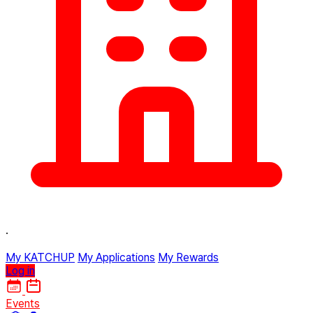
·
My KATCHUP
My Applications
My Rewards
Log in
Events